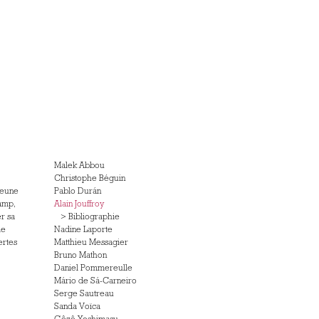
Malek Abbou
Christophe Béguin
 jeune
Pablo Durán
hamp,
Alain Jouffroy
r sa
>
Bibliographie
ie
Nadine Laporte
ertes
Matthieu Messagier
Bruno Mathon
Daniel Pommereulle
Mário de Sá-Carneiro
Serge Sautreau
Sanda Voïca