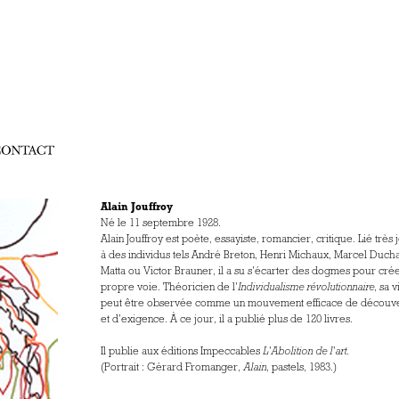
Alain Jouffroy
Né le 11 septembre 1928.
Alain Jouffroy est poète, essayiste, romancier, critique. Lié très
à des individus tels André Breton, Henri Michaux, Marcel Duc
Matta ou Victor Brauner, il a su s'écarter des dogmes pour crée
propre voie. Théoricien de l'
Individualisme révolutionnaire
, sa v
peut être observée comme un mouvement efficace de découv
et d'exigence. À ce jour, il a publié plus de 120 livres.
Il publie aux éditions Impeccables
L'Abolition de l'art
.
(Portrait : Gérard Fromanger,
Alain
, pastels, 1983.)